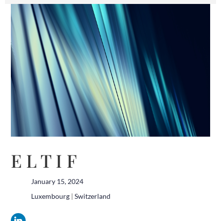
E L T I F
January 15, 2024
Luxembourg
|
Switzerland