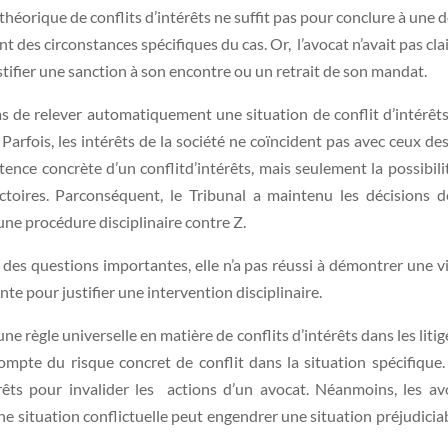
 théorique de conflits d’intérêts ne suffit pas pour conclure à une do
t des circonstances spécifiques du cas. Or, l’avocat n’avait pas cla
tifier une sanction à son encontre ou un retrait de son mandat.
s de relever automatiquement une situation de conflit d’
intérêts
Parfois, les intérêts de la société ne coïncident pas avec ceux de
stence concrète d’un conflitd’intérêts, mais seulement la possibili
ictoires. Parconséquent, le Tribunal a maintenu les décisions 
 une procédure disciplinaire contre Z.
é des questions importantes, elle n’a pas réussi à démontrer une vi
nte pour justifier une intervention disciplinaire.
une règle universelle en matière de conflits d’intérêts dans les liti
mpte du risque concret de conflit dans la situation spécifique. 
térêts pour invalider les actions d’un avocat. Néanmoins, les a
ne situation conflictuelle peut engendrer une situation préjudic