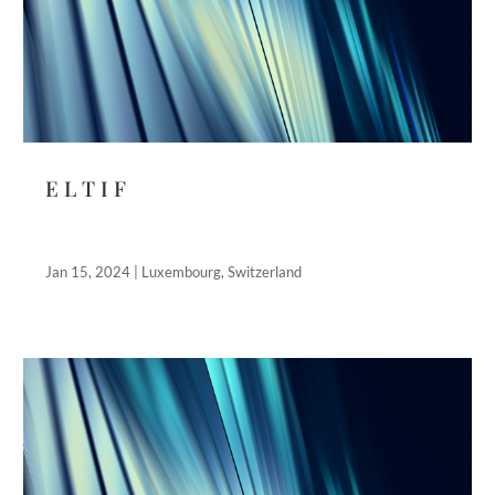
E L T I F
Jan 15, 2024
|
Luxembourg
,
Switzerland