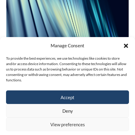
Manage Consent
Projet de Registre fédéral des
To provide the best experiences, we use technologies like cookies to store
bénéficiaires effectifs et obligations de
and/or access device information. Consenting to these technologies will allow
diligence des intermédiaires
us to process data such as browsing behavior or unique IDs on this site. Not
consenting or withdrawing consent, may adversely affect certain features and
Oct 11, 2023
|
Switzerland
functions.
Accept
Deny
View preferences
The Governance Law Firm, 2021 |
Privacy policy