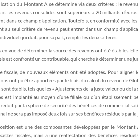
cation du Montant A se détermine via deux critères : le revenu e
t les revenus consolidés sont supérieurs à 20 milliards d’euros 
ent dans ce champ d’application. Toutefois, en conformité avec les
nt au seul critère de revenu peut entrer dans un champ d’applica
ndividuel qui doit, pour sa part, remplir les deux critères.
s en vue de déterminer la source des revenus ont été établies. Elle
els est confronté un contribuable, qui cherche à déterminer une ju
e fiscale, de nouveaux éléments ont été adoptés. Pour aligner 
tions ont pu être apportées par le biais du calcul du revenu de Glo
t établis, tels que les « Ajustements de la juste valeur ou de la de
s est implanté au moyen d’une filiale ou d’un établissement per
 réduit par la sphère de sécurité des bénéfices de commercialis
nal ne sera pas imposé deux fois sur ses bénéfices résiduels par la
position est une des composantes développées par le Montant
ettes fiscales, mais à une réaffectation des bénéfices résidu