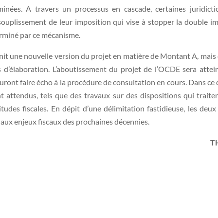
rminées. A travers un processus en cascade, certaines juridict
ouplissement de leur imposition qui vise à stopper la double im
erminé par ce mécanisme.
urnit une nouvelle version du projet en matière de Montant A, mais
 d’élaboration. L’aboutissement du projet de l’OCDE sera attei
uront faire écho à la procédure de consultation en cours. Dans c
 attendus, tels que des travaux sur des dispositions qui traiten
des fiscales. En dépit d’une délimitation fastidieuse, les deux 
e aux enjeux fiscaux des prochaines décennies.
T