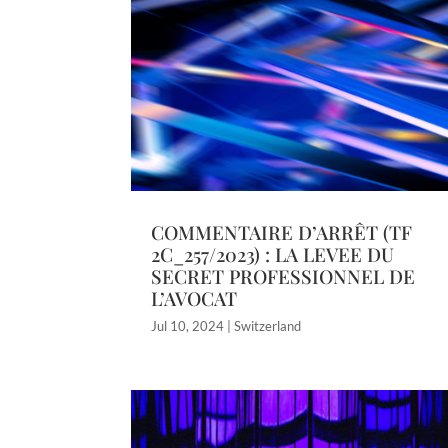
COMMENTAIRE D’ARRÊT (TF
2C_257/2023) : LA LEVEE DU
SECRET PROFESSIONNEL DE
L’AVOCAT
Jul 10, 2024
|
Switzerland