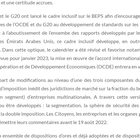
́ et une certitude accrues.
e G20 ont lancé le cadre inclusif sur le BEPS afin d’encourager l
res de l’OCDE et du G20 au développement de standards sur les p
à l’aboutissement de l’ensembe des rapports développés par le 
s Émirats Arabes Unis, ce cadre inclusif développe, en out
. Dans cette optique, le calendrier a été révisé et favorise n
́vue pour janvier 2023, la mise en œuvre de l’accord international
oopération et de Développement Economiques (OCDE) entrera en v
part de modifications au niveau d’une des trois composantes du
’imposition inédit des juridictions de marché sur la fraction du béne
segment) d’entreprises multinationales. A travers cette versio
̂tre développés : la segmentation, la sphère de sécurité des
de la double imposition. Les Citoyens, les entreprises et les organe
émettre leurs commentaires avant le 19 août 2022.
n ensemble de dispositions d’ores et déjà adoptées et de dispos