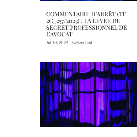
COMMENTAIRE D’ARRÊT (TF
2C_257/2023) : LA LEVEE DU
SECRET PROFESSIONNEL DE
L’AVOCAT
Jul 10, 2024
|
Switzerland