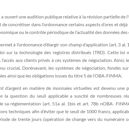
 ouvert une audition publique relative à la révision partielle d
ntiel de concrétiser dans l’ordonnance certains aspects d’ores et déjà 
conomique ou le contrôle périodique de l’actualité des données des 
e permet à l’ordonnance d’élargir son champ d’application (art. 3
 loi sur la technologie des registres distribués (TRD). Cette lo
, l’accès aux clients privés à ces systèmes de négociation. Ainsi
 crucial. Dorénavant, les systèmes de négociation, fondés su
rales ainsi que les obligations issues du titre 5 de l’OBA-FINMA.
nt d’argent en matière de monnaies virtuelles est devenu une p
ue la question du seuil applicable a suscité de nombreuses ré
 sa réglementation (art. 51a al. 1bis et art. 78b nOBA- FINMA).
ns techniques afin d’éviter que le seuil de 1000 francs, applicabl
 période de trente jours (opération de change vers du numérair