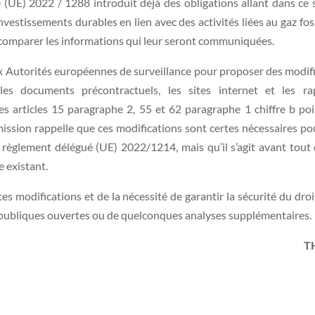
é (UE) 2022 / 1288 introduit déjà des obligations allant dans c
vestissements durables en lien avec des activités liées au gaz fossil
comparer les informations qui leur seront communiquées.
 Autorités européennes de surveillance pour proposer des modif
 les documents précontractuels, les sites internet et les r
 les articles 15 paragraphe 2, 55 et 62 paragraphe 1 chiffre b poin
mission rappelle que ces modifications sont certes nécessaires pour 
règlement délégué (UE) 2022/1214, mais qu’il s’agit avant tou
e existant.
es modifications et de la nécessité de garantir la sécurité du droit
 publiques ouvertes ou de quelconques analyses supplémentaires.
T