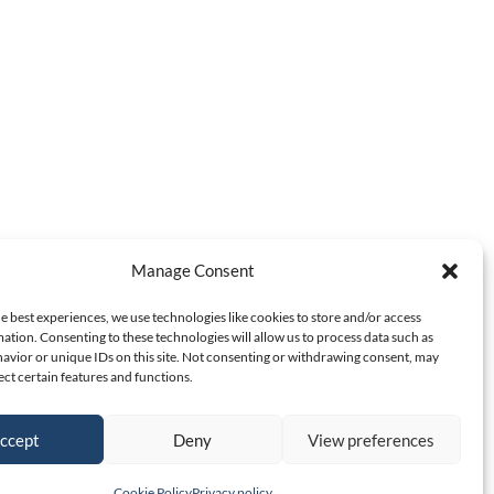
Manage Consent
e best experiences, we use technologies like cookies to store and/or access
ation. Consenting to these technologies will allow us to process data such as
avior or unique IDs on this site. Not consenting or withdrawing consent, may
ect certain features and functions.
ccept
Deny
View preferences
Cookie Policy
Privacy policy