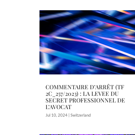
COMMENTAIRE D’ARRÊT (TF
2C_257/2023) : LA LEVEE DU
SECRET PROFESSIONNEL DE
L’AVOCAT
Jul 10, 2024
|
Switzerland