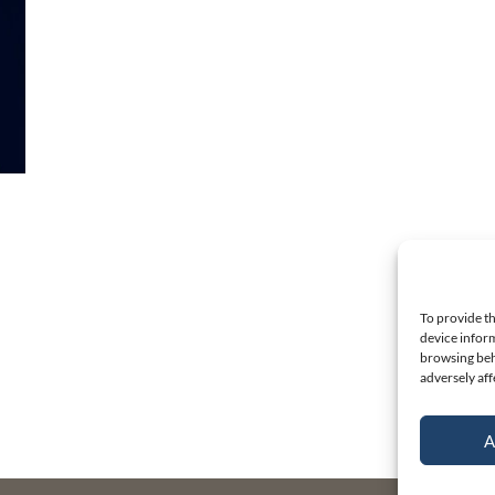
To provide th
device inform
browsing beh
adversely aff
A