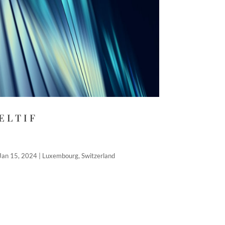
E L T I F
Jan 15, 2024
|
Luxembourg
,
Switzerland